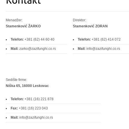
Menadžer:
Direktor:
Stamenković ŽARKO
Stamenković ZORAN
Telefon:
+381 (62) 44 60 40
Telefon:
+381 (62) 414 072
Mail:
zarko@zazifunghi.co.rs
Mail:
info@zazifunghi.co.rs
Sedište firme:
Niška 65, 16000 Leskovac
Telefon:
+381 (16) 221 878
Fax:
+381 (16) 223 043
Mail:
info@zazifunghi.co.rs