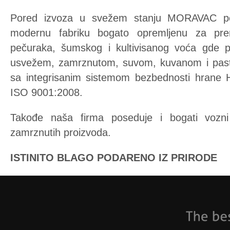
Pored izvoza u svežem stanju MORAVAC po
modernu fabriku bogato opremljenu za pre
pečuraka, šumskog i kultivisanog voća gde p
usvežem, zamrznutom, suvom, kuvanom i past
sa integrisanim sistemom bezbednosti hrane 
ISO 9001:2008.
Takođe naša firma poseduje i bogati vozn
zamrznutih proizvoda.
ISTINITO BLAGO PODARENO IZ PRIRODE