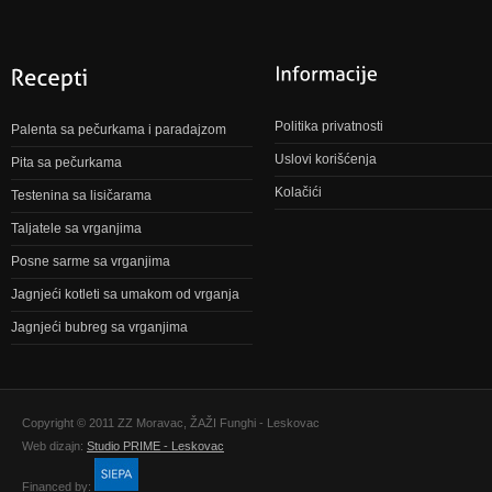
Politika privatnosti
Palenta sa pečurkama i paradajzom
Uslovi korišćenja
Pita sa pečurkama
Kolačići
Testenina sa lisičarama
Taljatele sa vrganjima
Posne sarme sa vrganjima
Jagnjeći kotleti sa umakom od vrganja
Jagnjeći bubreg sa vrganjima
Copyright © 2011 ZZ Moravac, ŽAŽI Funghi - Leskovac
Web dizajn:
Studio PRIME - Leskovac
Financed by: