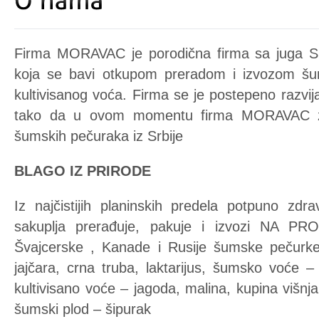
Firma MORAVAC je porodična firma sa juga S
koja se bavi otkupom preradom i izvozom šu
kultivisanog voća. Firma se je postepeno razvija
tako da u ovom momentu firma MORAVAC z
šumskih pečuraka iz Srbije
BLAGO IZ PRIRODE
Iz najčistijih planinskih predela potpuno z
sakuplja prerađuje, pakuje i izvozi NA P
Švajcerske , Kanade i Rusije šumske pečurke 
jajčara, crna truba, laktarijus, šumsko voće –
kultivisano voće – jagoda, malina, kupina višnja, 
šumski plod – šipurak