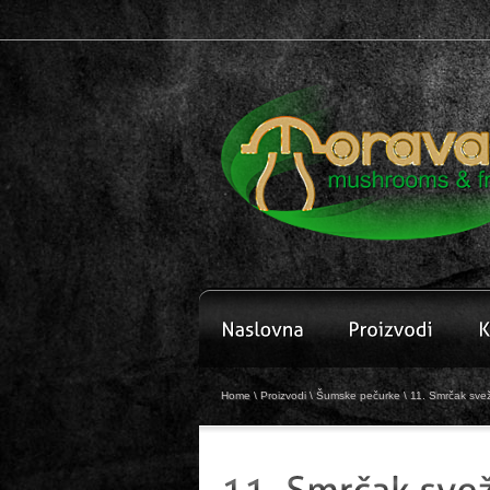
Home
\
Proizvodi
\
Šumske pečurke
\
11. Smrčak sve