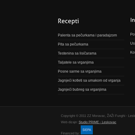
Pol
Palenta sa pečurkama i paradajzom
Us
Pita sa pečurkama
Ko
Testenina sa lisičarama
Taljatele sa vrganjima
Posne sarme sa vrganjima
Jagnjeći kotleti sa umakom od vrganja
Jagnjeći bubreg sa vrganjima
Copyright © 2011 ZZ Moravac, ŽAŽI Funghi - Les
Web dizajn:
Studio PRIME - Leskovac
Financed by: