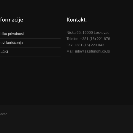
Niška 65, 16000 Leskovac
itika privatnosti
Telefon: +381 (16) 221 878
lovi korišćenja
Fax: +381 (16) 223 043
Mail: info@zazifunghi.co.rs
lačići
kovac