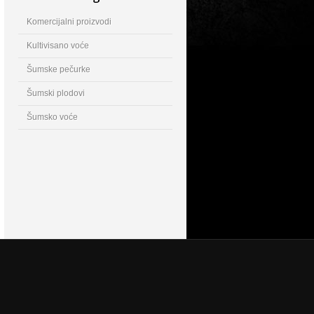
Komercijalni proizvodi
Kultivisano voće
Šumske pečurke
Šumski plodovi
Šumsko voće