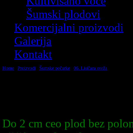
Kultivisano voće
Šumski plodovi
Komercijalni proizvodi
Galerija
Kontakt
Home
\
Proizvodi
\
Šumske pečurke
\
06. Lisičara sveža
06. Lisičara sveža
I klasa sitna
Do 2 cm ceo plod bez polom