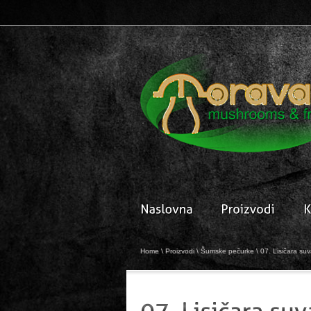
Home
\
Proizvodi
\
Šumske pečurke
\
07. Lisičara su