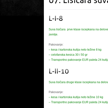
Suva lisičara prve klase iscepkana na delove
zemlje.
Pakovanje:
– kesa i kartonska kutija neto težine 8 kg
– celofanska kesica 30 i 50 gr
– Transportno pakovanje EUR paleta 24 kutij
Suva lisičara druge klase iscepkana na delove
Pakovanje:
– kesa i kartonska kutija neto težine 10 kg
– Transportno pakovanje EUR paleta 24 kutij