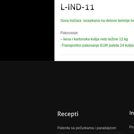
Suva lisičara iscepkana na delove tamnije bo
Pakovanje:
– kesa i kartonska kutija neto težine 12 kg
-Transportno pakovanje EUR paleta 24 kutija
Pol
Palenta sa pečurkama i paradajzom