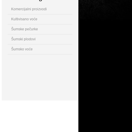
Komercijalni proizvodi
Kultivisano voće
Šumske pečurke
Šumski plodovi
Šumsko voće