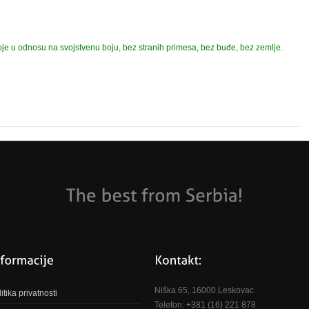
je u odnosu na svojstvenu boju, bez stranih primesa, bez buđe, bez zemlje.
Niška 65, 16000 Leskovac
itika privatnosti
Telefon: +381 (16) 221 878