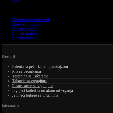
Product Categories
Komercijalni proizvodi
Kultivisano voće
Šumske pečurke
Šumski plodovi
Šumsko voće
Recepti
Palenta sa pečurkama i paradajzom
Pita sa pečurkama
Testenina sa lisičarama
Taljatele sa vrganjima
Posne sarme sa vrganjima
Jagnjeći kotleti sa umakom od vrganja
Jagnjeći bubreg sa vrganjima
Informacije