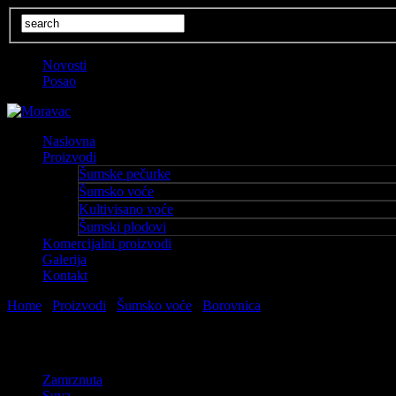
Novosti
Posao
Naslovna
Proizvodi
Šumske pečurke
Šumsko voće
Kultivisano voće
Šumski plodovi
Komercijalni proizvodi
Galerija
Kontakt
Home
\
Proizvodi
\
Šumsko voće
\
Borovnica
Borovnica
Zamrznuta
Suva